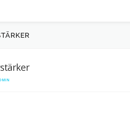
STÄRKER
stärker
DMIN